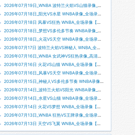
2026年07月19日_WNBA 波特兰火焰VS山猫录像_全场录像【视频集锦】
2026年07月18日_阳光VS水星 WNBA录像_全场录像【视频集锦】
2026年07月18日 风暴VS狂热 WNBA_全场录像【全场回放】
2026年07月18日_梦想VS多伦多节奏 WNBA录像_高清录像【全场回放】
2026年07月18日_火花VS天空 WNBA录像_全场录像【高清回放】
2026年07月17日 波特兰火焰VS神秘人 WNBA_全场录像【视频集锦】
2026年07月16日_WNBA 女武神VS狂热录像_高清录像【全场回放】
2026年07月16日 火花VS山猫 WNBA_全场录像【全场回放】
2026年07月16日_风暴VS天空 WNBA录像_全场录像【视频集锦】
2026年07月15日_神秘人VS多伦多节奏 WNBA录像_全场录像【视频集锦】
2026年07月14日_波特兰火焰VS阳光 WNBA录像_全场录像【全场回放】
2026年07月14日_水星VS山猫 WNBA录像_全场录像【高清回放】
2026年07月14日 火花VS梦想 WNBA_全场录像【全场回放】
2026年07月13日_WNBA 狂热VS王牌录像_全场录像【视频集锦】
2026年07月13日 天空VS飞翼 WNBA_全场录像【全场回放】