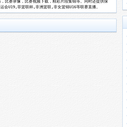
播，比赛录像，比赛视频下载，精彩片段集锦等。同时还提供保
全运会U19,菲篮联杯,非洲篮联,非女篮锦U16等联赛直播。