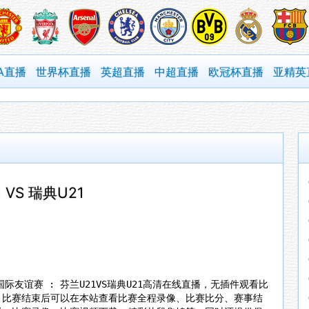
A直播
世界杯直播
英超直播
中超直播
欧冠杯直播
亚精英
 VS 瑞典U21
分，国际友谊赛 : 芬兰U21VS瑞典U21高清在线直播，无插件观看比
。比赛结束后可以在本站查看比赛全程录像、比赛比分、赛事结