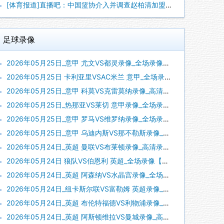
[体育报道]直播吧：中国篮协介入并调查赵柏清加盟日本联赛一事
足球录像
2026年05月25日_意甲 尤文VS都灵录像_全场录像【高清回放】
2026年05月25日 卡利亚里VSAC米兰 意甲_全场录像【全场回放】
2026年05月25日_意甲 科莫VS克雷莫纳录像_高清录像【全场回放】
2026年05月25日_热那亚VS莱切 意甲录像_全场录像【全场回放】
2026年05月25日_意甲 罗马VS维罗纳录像_全场录像【全场回放】
2026年05月25日_意甲 乌迪内斯VS那不勒斯录像_全场录像【全场回放】
2026年05月24日_英超 曼联VS布莱顿录像_高清录像【全场回放】
2026年05月24日 狼队VS伯恩利 英超_全场录像【视频集锦】
2026年05月24日_英超 阿森纳VS水晶宫录像_全场录像【高清回放】
2026年05月24日_纽卡斯尔联VS富勒姆 英超录像_全场录像【高清回放】
2026年05月24日_英超 布伦特福德VS利物浦录像_全场录像【全场回放】
2026年05月24日_英超 阿斯顿维拉VS曼城录像_高清录像【全场回放】