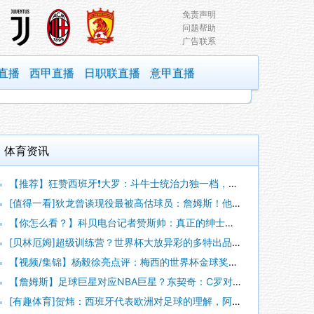
免责声明
问题帮助
广告联系
直播
西甲直播
日职联直播
意甲直播
体育资讯
【推荐】狂赞西班牙❗大罗：斗牛士统治力独一档，阿根廷有梅西也
[值得一看]狄龙曾谈现役最被高估球员：詹姆斯！他的时代结束了
【你怎么看？】科贝电台记者赞斯帅：真正的绅士，拥抱德拉富恩特
[贝林厄姆]超级训练营？世界杯大放异彩的多特出品球员！
【视频/集锦】杨毅徐亮点评：梅西的世界杯金球奖竟被罗德里“抢
【詹姆斯】足球巨星对应NBA巨星？东契奇：C罗对应勒布朗，梅
[有趣体育]贺炜：西班牙代表欧洲对足球的理解，阿根廷代表南美