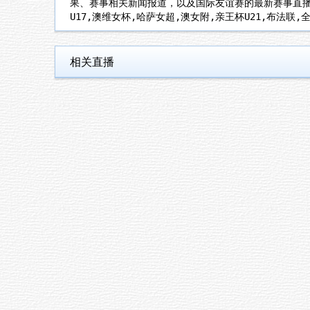
果、赛事相关新闻报道，以及国际友谊赛的最新赛事直
U17,澳维女杯,哈萨女超,澳女附,亲王杯U21,布法联,
相关直播