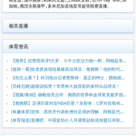
加锦,俄涅夫斯基甲,多米尼加圣地亚哥超等联赛直播。
相关直播
体育资讯
【推荐】狂赞西班牙❗大罗：斗牛士统治力独一档，阿根廷有梅西也
[值得一看]狄龙曾谈现役最被高估球员：詹姆斯！他的时代结束了
【你怎么看？】科贝电台记者赞斯帅：真正的绅士，拥抱德拉富恩特
[贝林厄姆]超级训练营？世界杯大放异彩的多特出品球员！
【视频/集锦】杨毅徐亮点评：梅西的世界杯金球奖竟被罗德里“抢
【詹姆斯】足球巨星对应NBA巨星？东契奇：C罗对应勒布朗，梅
[有趣体育]贺炜：西班牙代表欧洲对足球的理解，阿根廷代表南美
[体育报道]直播吧：中国篮协介入并调查赵柏清加盟日本联赛一事