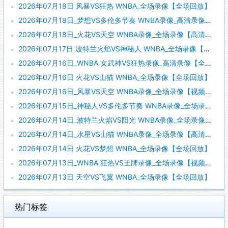
2026年07月18日 风暴VS狂热 WNBA_全场录像【全场回放】
2026年07月18日_梦想VS多伦多节奏 WNBA录像_高清录像【全场回放】
2026年07月18日_火花VS天空 WNBA录像_全场录像【高清回放】
2026年07月17日 波特兰火焰VS神秘人 WNBA_全场录像【视频集锦】
2026年07月16日_WNBA 女武神VS狂热录像_高清录像【全场回放】
2026年07月16日 火花VS山猫 WNBA_全场录像【全场回放】
2026年07月16日_风暴VS天空 WNBA录像_全场录像【视频集锦】
2026年07月15日_神秘人VS多伦多节奏 WNBA录像_全场录像【视频集锦】
2026年07月14日_波特兰火焰VS阳光 WNBA录像_全场录像【全场回放】
2026年07月14日_水星VS山猫 WNBA录像_全场录像【高清回放】
2026年07月14日 火花VS梦想 WNBA_全场录像【全场回放】
2026年07月13日_WNBA 狂热VS王牌录像_全场录像【视频集锦】
2026年07月13日 天空VS飞翼 WNBA_全场录像【全场回放】
热门标签