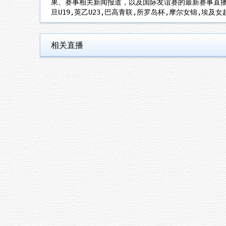
果、赛事相关新闻报道，以及国际友谊赛的最新赛事直
旦U19,英乙U23,巴高青联,所罗岛杯,摩尔女锦,埃及
相关直播