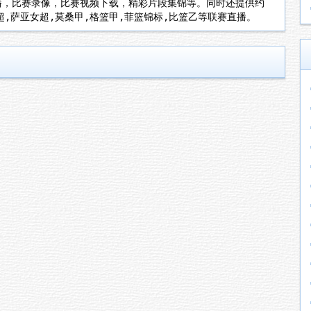
播，比赛录像，比赛视频下载，精彩片段集锦等。同时还提供约
女超,萨亚女超,莫桑甲,格篮甲,菲篮锦标,比篮乙等联赛直播。