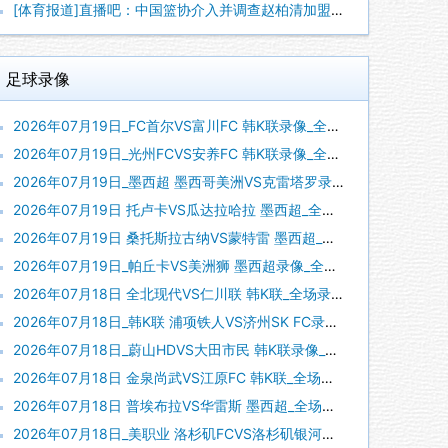
[体育报道]直播吧：中国篮协介入并调查赵柏清加盟日本联赛一事
足球录像
2026年07月19日_FC首尔VS富川FC 韩K联录像_全场录像【全场回放】
2026年07月19日_光州FCVS安养FC 韩K联录像_全场录像【视频集锦】
2026年07月19日_墨西超 墨西哥美洲VS克雷塔罗录像_全场录像【全场回放】
2026年07月19日 托卢卡VS瓜达拉哈拉 墨西超_全场录像【全场回放】
2026年07月19日 桑托斯拉古纳VS蒙特雷 墨西超_全场录像【视频集锦】
2026年07月19日_帕丘卡VS美洲狮 墨西超录像_全场录像【高清回放】
2026年07月18日 全北现代VS仁川联 韩K联_全场录像【视频集锦】
2026年07月18日_韩K联 浦项铁人VS济州SK FC录像_全场录像【视频集锦】
2026年07月18日_蔚山HDVS大田市民 韩K联录像_全场录像【视频集锦】
2026年07月18日 金泉尚武VS江原FC 韩K联_全场录像【视频集锦】
2026年07月18日 普埃布拉VS华雷斯 墨西超_全场录像【全场回放】
2026年07月18日_美职业 洛杉矶FCVS洛杉矶银河录像_全场录像【全场回放】