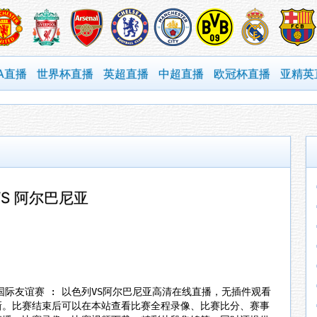
A直播
世界杯直播
英超直播
中超直播
欧冠杯直播
亚精英
VS 阿尔巴尼亚
0分，国际友谊赛 : 以色列VS阿尔巴尼亚高清在线直播，无插件观看
新。比赛结束后可以在本站查看比赛全程录像、比赛比分、赛事