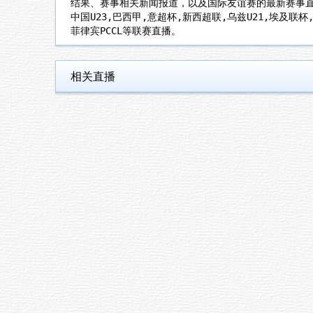
结果、赛事相关新闻报道，以及国际友谊赛的最新赛事
中国U23,巴西甲,意超杯,新西超联,乌兹U21,埃及联杯
菲律宾PCCL等联赛直播。
相关直播