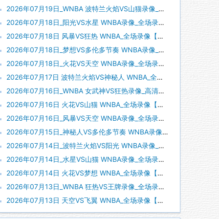
2026年07月19日_WNBA 波特兰火焰VS山猫录像_全场录像【视频集锦】
2026年07月18日_阳光VS水星 WNBA录像_全场录像【视频集锦】
2026年07月18日 风暴VS狂热 WNBA_全场录像【全场回放】
2026年07月18日_梦想VS多伦多节奏 WNBA录像_高清录像【全场回放】
2026年07月18日_火花VS天空 WNBA录像_全场录像【高清回放】
2026年07月17日 波特兰火焰VS神秘人 WNBA_全场录像【视频集锦】
2026年07月16日_WNBA 女武神VS狂热录像_高清录像【全场回放】
2026年07月16日 火花VS山猫 WNBA_全场录像【全场回放】
2026年07月16日_风暴VS天空 WNBA录像_全场录像【视频集锦】
2026年07月15日_神秘人VS多伦多节奏 WNBA录像_全场录像【视频集锦】
2026年07月14日_波特兰火焰VS阳光 WNBA录像_全场录像【全场回放】
2026年07月14日_水星VS山猫 WNBA录像_全场录像【高清回放】
2026年07月14日 火花VS梦想 WNBA_全场录像【全场回放】
2026年07月13日_WNBA 狂热VS王牌录像_全场录像【视频集锦】
2026年07月13日 天空VS飞翼 WNBA_全场录像【全场回放】