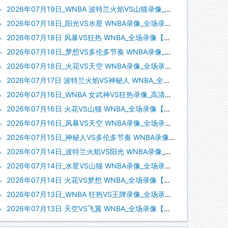
2026年07月19日_WNBA 波特兰火焰VS山猫录像_全场录像【视频集锦】
2026年07月18日_阳光VS水星 WNBA录像_全场录像【视频集锦】
2026年07月18日 风暴VS狂热 WNBA_全场录像【全场回放】
2026年07月18日_梦想VS多伦多节奏 WNBA录像_高清录像【全场回放】
2026年07月18日_火花VS天空 WNBA录像_全场录像【高清回放】
2026年07月17日 波特兰火焰VS神秘人 WNBA_全场录像【视频集锦】
2026年07月16日_WNBA 女武神VS狂热录像_高清录像【全场回放】
2026年07月16日 火花VS山猫 WNBA_全场录像【全场回放】
2026年07月16日_风暴VS天空 WNBA录像_全场录像【视频集锦】
2026年07月15日_神秘人VS多伦多节奏 WNBA录像_全场录像【视频集锦】
2026年07月14日_波特兰火焰VS阳光 WNBA录像_全场录像【全场回放】
2026年07月14日_水星VS山猫 WNBA录像_全场录像【高清回放】
2026年07月14日 火花VS梦想 WNBA_全场录像【全场回放】
2026年07月13日_WNBA 狂热VS王牌录像_全场录像【视频集锦】
2026年07月13日 天空VS飞翼 WNBA_全场录像【全场回放】