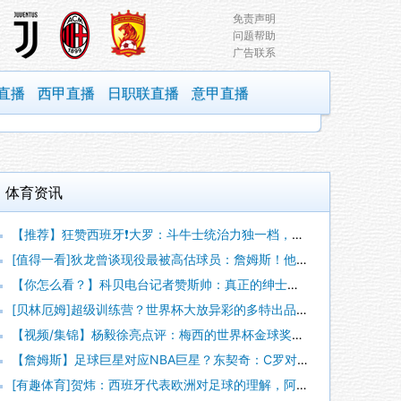
免责声明
问题帮助
广告联系
直播
西甲直播
日职联直播
意甲直播
体育资讯
【推荐】狂赞西班牙❗大罗：斗牛士统治力独一档，阿根廷有梅西也
[值得一看]狄龙曾谈现役最被高估球员：詹姆斯！他的时代结束了
【你怎么看？】科贝电台记者赞斯帅：真正的绅士，拥抱德拉富恩特
[贝林厄姆]超级训练营？世界杯大放异彩的多特出品球员！
【视频/集锦】杨毅徐亮点评：梅西的世界杯金球奖竟被罗德里“抢
【詹姆斯】足球巨星对应NBA巨星？东契奇：C罗对应勒布朗，梅
[有趣体育]贺炜：西班牙代表欧洲对足球的理解，阿根廷代表南美