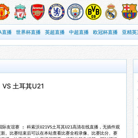
A直播
世界杯直播
英超直播
中超直播
欧冠杯直播
亚精英
 VS 土耳其U21
分，国际友谊赛 : 科索沃U21VS土耳其U21高清在线直播，无插件观
更新。比赛结束后可以在本站查看比赛全程录像、比赛比分、赛