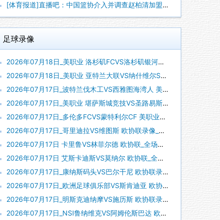
[体育报道]直播吧：中国篮协介入并调查赵柏清加盟日本联赛一事
足球录像
2026年07月18日_美职业 洛杉矶FCVS洛杉矶银河录像_全场录像【全场回放】
2026年07月18日_美职业 亚特兰大联VS纳什维尔SC录像_全场录像【高清回放】
2026年07月17日_波特兰伐木工VS西雅图海湾人 美职业录像_全场录像【视频集锦】
2026年07月17日_美职业 堪萨斯城竞技VS圣路易斯城录像_全场录像【高清回放】
2026年07月17日_多伦多FCVS蒙特利尔CF 美职业录像_全场录像【全场回放】
2026年07月17日_哥里迪拉VS维图斯 欧协联录像_全场录像【全场回放】
2026年07月17日 卡里鲁VS林菲尔德 欧协联_全场录像【视频集锦】
2026年07月17日 艾斯卡迪斯VS莫纳尔 欧协联_全场录像【视频集锦】
2026年07月17日_康纳斯码头VS巴尔干尼 欧协联录像_全场录像【视频集锦】
2026年07月17日_欧洲足球俱乐部VS斯肯迪亚 欧协联录像_全场录像【高清回放】
2026年07月17日_明斯克迪纳摩VS施历斯 欧协联录像_全场录像【全场回放】
2026年07月17日_NSI鲁纳维克VS阿姆伦斯巴达 欧协联录像_高清录像【全场回放】