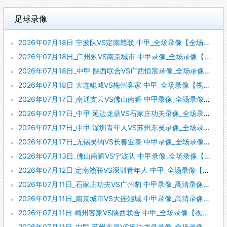
足球录像
2026年07月18日 宁波队VS定南赣联 中甲_全场录像【全场回放】
2026年07月18日_广州豹VS南京城市 中甲录像_全场录像【高清回放】
2026年07月18日_中甲 陕西联合VS广西恒宸录像_全场录像【全场回放】
2026年07月18日 大连鲲城VS梅州客家 中甲_全场录像【视频集锦】
2026年07月17日_南通支云VS佛山南狮 中甲录像_全场录像【视频集锦】
2026年07月17日_中甲 延边龙鼎VS石家庄功夫录像_全场录像【视频集锦】
2026年07月17日_中甲 深圳青年人VS苏州东吴录像_全场录像【全场回放】
2026年07月17日_无锡吴钩VS长春亚泰 中甲录像_全场录像【高清回放】
2026年07月13日_佛山南狮VS宁波队 中甲录像_全场录像【视频集锦】
2026年07月12日 定南赣联VS深圳青年人 中甲_全场录像【视频集锦】
2026年07月11日_石家庄功夫VS广州豹 中甲录像_高清录像【全场回放】
2026年07月11日_南京城市VS大连鲲城 中甲录像_高清录像【全场回放】
2026年07月11日 梅州客家VS陕西联合 中甲_全场录像【视频集锦】
2026年07月11日_中甲 苏州东吴VS延边龙鼎录像_全场录像【全场回放】