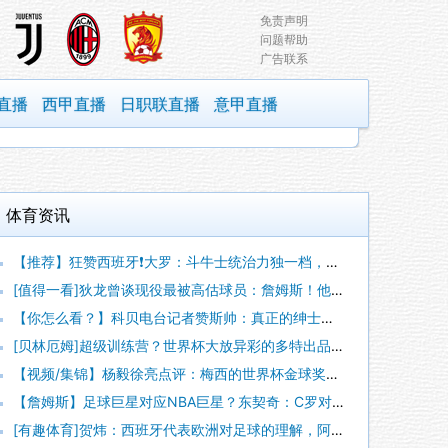
免责声明
问题帮助
广告联系
直播
西甲直播
日职联直播
意甲直播
体育资讯
【推荐】狂赞西班牙❗大罗：斗牛士统治力独一档，阿根廷有梅西也
[值得一看]狄龙曾谈现役最被高估球员：詹姆斯！他的时代结束了
【你怎么看？】科贝电台记者赞斯帅：真正的绅士，拥抱德拉富恩特
[贝林厄姆]超级训练营？世界杯大放异彩的多特出品球员！
【视频/集锦】杨毅徐亮点评：梅西的世界杯金球奖竟被罗德里“抢
【詹姆斯】足球巨星对应NBA巨星？东契奇：C罗对应勒布朗，梅
[有趣体育]贺炜：西班牙代表欧洲对足球的理解，阿根廷代表南美