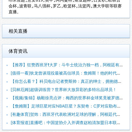
会杯,波青联,马八强杯,罗乙,欧篮杯,法篮丙,澳大学联等联赛
直播。
相关直播
体育资讯
【推荐】狂赞西班牙❗大罗：斗牛士统治力独一档，阿根廷有梅西也
[值得一看]狄龙曾谈现役最被高估球员：詹姆斯！他的时代结束了
【你怎么看？】科贝电台记者赞斯帅：真正的绅士，拥抱德拉富恩特
[贝林厄姆]超级训练营？世界杯大放异彩的多特出品球员！
【视频/集锦】杨毅徐亮点评：梅西的世界杯金球奖竟被罗德里“抢
【詹姆斯】足球巨星对应NBA巨星？东契奇：C罗对应勒布朗，梅
[有趣体育]贺炜：西班牙代表欧洲对足球的理解，阿根廷代表南美
[体育报道]直播吧：中国篮协介入并调查赵柏清加盟日本联赛一事