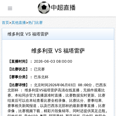
展开菜单
首页
>
其他直播
>
热门比赛
维多利亚 VS 福塔雷萨
维多利亚 VS 福塔雷萨
【直播时间】：
2026-06-03 08:00:00
【比赛状态】：
已完赛
【赛事分类】：
巴东北杯
【比赛详情】：
北京时间2026年06月03日 08:00分，巴西东
北部杯 : 维多利亚VS福塔雷萨高清在线直播，无插件观看比
赛。本站同步官方直播源准时直播，比赛数据实时更新。比赛
结束后可以在本站查看比赛全程录像、比赛比分、赛事结果、
赛事相关新闻报道，以及巴西东北部杯的最新赛事直播，比赛
录像，比赛视频下载，精彩片段集锦等。同时还提供英足总瓶,
印米佐超,意女U19,奥甲,阿丙曼特,斯亚超杯,日女职,欧联合