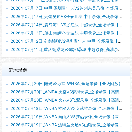
2026年07月17日_中甲 深圳青年人VS苏州东吴录像_全场录像【全场回放】
2026年07月17日_无锡吴钩VS长春亚泰 中甲录像_全场录像【高清回放】
2026年07月14日_青岛海牛VS浙江队 中超录像_全场录像【全场回放】
2026年07月13日_佛山南狮VS宁波队 中甲录像_全场录像【视频集锦】
2026年07月12日 定南赣联VS深圳青年人 中甲_全场录像【视频集锦】
2026年07月11日_重庆铜梁龙VS成都蓉城 中超录像_高清录像【全场回放】
篮球录像
2026年07月20日 阳光VS水星 WNBA_全场录像【全场回放】
2026年07月20日_WNBA 天空VS梦想录像_全场录像【高清回放】
2026年07月20日_WNBA 火花VS飞翼录像_全场录像【高清回放】
2026年07月19日_WNBA 神秘人VS女武神录像_全场录像【高清回放】
2026年07月19日_WNBA 自由人VS狂热录像_全场录像【高清回放】
2026年07月19日_WNBA 波特兰火焰VS山猫录像_全场录像【视频集锦】