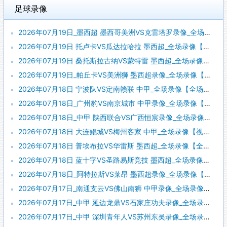
足球录像
2026年07月19日_墨西超 墨西哥美洲VS克雷塔罗录像_全场录像【全场回放】
2026年07月19日 托卢卡VS瓜达拉哈拉 墨西超_全场录像【全场回放】
2026年07月19日 桑托斯拉古纳VS蒙特雷 墨西超_全场录像【视频集锦】
2026年07月19日_帕丘卡VS美洲狮 墨西超录像_全场录像【高清回放】
2026年07月18日 宁波队VS定南赣联 中甲_全场录像【全场回放】
2026年07月18日_广州豹VS南京城市 中甲录像_全场录像【高清回放】
2026年07月18日_中甲 陕西联合VS广西恒宸录像_全场录像【全场回放】
2026年07月18日 大连鲲城VS梅州客家 中甲_全场录像【视频集锦】
2026年07月18日 普埃布拉VS华雷斯 墨西超_全场录像【全场回放】
2026年07月18日 蓝十字VS圣路易斯竞技 墨西超_全场录像【视频集锦】
2026年07月18日_阿特拉斯VS莱昂 墨西超录像_全场录像【全场回放】
2026年07月17日_南通支云VS佛山南狮 中甲录像_全场录像【视频集锦】
2026年07月17日_中甲 延边龙鼎VS石家庄功夫录像_全场录像【视频集锦】
2026年07月17日_中甲 深圳青年人VS苏州东吴录像_全场录像【全场回放】