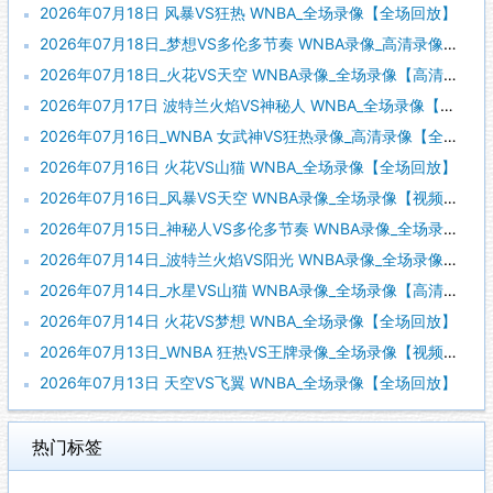
2026年07月18日 风暴VS狂热 WNBA_全场录像【全场回放】
2026年07月18日_梦想VS多伦多节奏 WNBA录像_高清录像【全场回放】
2026年07月18日_火花VS天空 WNBA录像_全场录像【高清回放】
2026年07月17日 波特兰火焰VS神秘人 WNBA_全场录像【视频集锦】
2026年07月16日_WNBA 女武神VS狂热录像_高清录像【全场回放】
2026年07月16日 火花VS山猫 WNBA_全场录像【全场回放】
2026年07月16日_风暴VS天空 WNBA录像_全场录像【视频集锦】
2026年07月15日_神秘人VS多伦多节奏 WNBA录像_全场录像【视频集锦】
2026年07月14日_波特兰火焰VS阳光 WNBA录像_全场录像【全场回放】
2026年07月14日_水星VS山猫 WNBA录像_全场录像【高清回放】
2026年07月14日 火花VS梦想 WNBA_全场录像【全场回放】
2026年07月13日_WNBA 狂热VS王牌录像_全场录像【视频集锦】
2026年07月13日 天空VS飞翼 WNBA_全场录像【全场回放】
热门标签