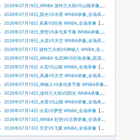
2026年07月19日_WNBA 波特兰火焰VS山猫录像_全场录像【视频集锦】
2026年07月18日_阳光VS水星 WNBA录像_全场录像【视频集锦】
2026年07月18日 风暴VS狂热 WNBA_全场录像【全场回放】
2026年07月18日_梦想VS多伦多节奏 WNBA录像_高清录像【全场回放】
2026年07月18日_火花VS天空 WNBA录像_全场录像【高清回放】
2026年07月17日 波特兰火焰VS神秘人 WNBA_全场录像【视频集锦】
2026年07月16日_WNBA 女武神VS狂热录像_高清录像【全场回放】
2026年07月16日 火花VS山猫 WNBA_全场录像【全场回放】
2026年07月16日_风暴VS天空 WNBA录像_全场录像【视频集锦】
2026年07月15日_神秘人VS多伦多节奏 WNBA录像_全场录像【视频集锦】
2026年07月14日_波特兰火焰VS阳光 WNBA录像_全场录像【全场回放】
2026年07月14日_水星VS山猫 WNBA录像_全场录像【高清回放】
2026年07月14日 火花VS梦想 WNBA_全场录像【全场回放】
2026年07月13日_WNBA 狂热VS王牌录像_全场录像【视频集锦】
2026年07月13日 天空VS飞翼 WNBA_全场录像【全场回放】