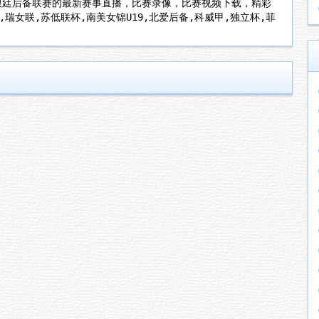
根廷后备联赛的最新赛事直播，比赛录像，比赛视频下载，精彩
瑞女联,苏低联杯,南美女锦U19,北爱后备,科威甲,独立杯,菲