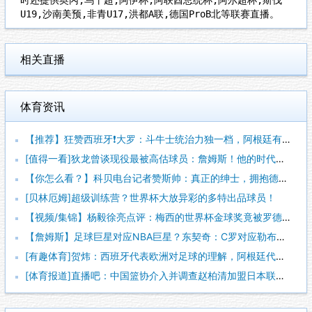
U19,沙南美预,非青U17,洪都A联,德国ProB北等联赛直播。
相关直播
体育资讯
【推荐】狂赞西班牙❗大罗：斗牛士统治力独一档，阿根廷有梅西也
[值得一看]狄龙曾谈现役最被高估球员：詹姆斯！他的时代结束了
【你怎么看？】科贝电台记者赞斯帅：真正的绅士，拥抱德拉富恩特
[贝林厄姆]超级训练营？世界杯大放异彩的多特出品球员！
【视频/集锦】杨毅徐亮点评：梅西的世界杯金球奖竟被罗德里“抢
【詹姆斯】足球巨星对应NBA巨星？东契奇：C罗对应勒布朗，梅
[有趣体育]贺炜：西班牙代表欧洲对足球的理解，阿根廷代表南美
[体育报道]直播吧：中国篮协介入并调查赵柏清加盟日本联赛一事