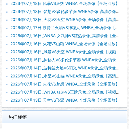
2026年07月18日 风暴VS狂热 WNBA_全场录像【全场回放】
2026年07月18日_梦想VS多伦多节奏 WNBA录像_高清录像【全场回放】
2026年07月18日_火花VS天空 WNBA录像_全场录像【高清回放】
2026年07月17日 波特兰火焰VS神秘人 WNBA_全场录像【视频集锦】
2026年07月16日_WNBA 女武神VS狂热录像_高清录像【全场回放】
2026年07月16日 火花VS山猫 WNBA_全场录像【全场回放】
2026年07月16日_风暴VS天空 WNBA录像_全场录像【视频集锦】
2026年07月15日_神秘人VS多伦多节奏 WNBA录像_全场录像【视频集锦】
2026年07月14日_波特兰火焰VS阳光 WNBA录像_全场录像【全场回放】
2026年07月14日_水星VS山猫 WNBA录像_全场录像【高清回放】
2026年07月14日 火花VS梦想 WNBA_全场录像【全场回放】
2026年07月13日_WNBA 狂热VS王牌录像_全场录像【视频集锦】
2026年07月13日 天空VS飞翼 WNBA_全场录像【全场回放】
热门标签