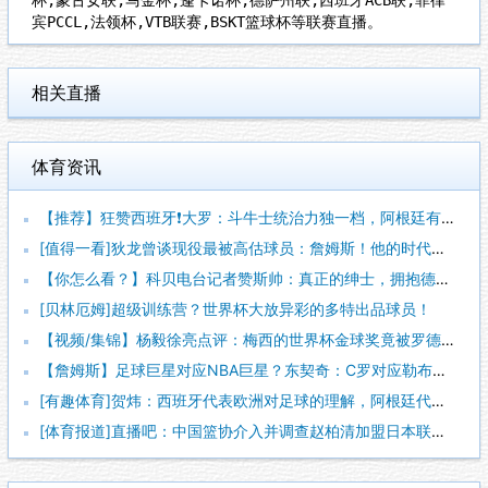
宾PCCL,法领杯,VTB联赛,BSKT篮球杯等联赛直播。
相关直播
体育资讯
【推荐】狂赞西班牙❗大罗：斗牛士统治力独一档，阿根廷有梅西也
[值得一看]狄龙曾谈现役最被高估球员：詹姆斯！他的时代结束了
【你怎么看？】科贝电台记者赞斯帅：真正的绅士，拥抱德拉富恩特
[贝林厄姆]超级训练营？世界杯大放异彩的多特出品球员！
【视频/集锦】杨毅徐亮点评：梅西的世界杯金球奖竟被罗德里“抢
【詹姆斯】足球巨星对应NBA巨星？东契奇：C罗对应勒布朗，梅
[有趣体育]贺炜：西班牙代表欧洲对足球的理解，阿根廷代表南美
[体育报道]直播吧：中国篮协介入并调查赵柏清加盟日本联赛一事