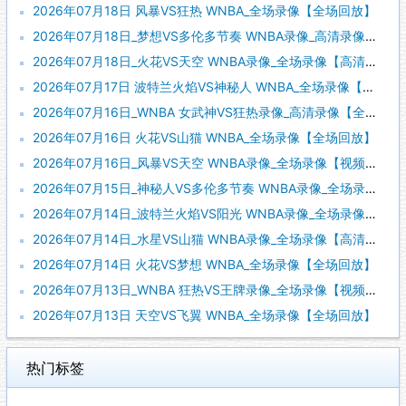
2026年07月18日 风暴VS狂热 WNBA_全场录像【全场回放】
2026年07月18日_梦想VS多伦多节奏 WNBA录像_高清录像【全场回放】
2026年07月18日_火花VS天空 WNBA录像_全场录像【高清回放】
2026年07月17日 波特兰火焰VS神秘人 WNBA_全场录像【视频集锦】
2026年07月16日_WNBA 女武神VS狂热录像_高清录像【全场回放】
2026年07月16日 火花VS山猫 WNBA_全场录像【全场回放】
2026年07月16日_风暴VS天空 WNBA录像_全场录像【视频集锦】
2026年07月15日_神秘人VS多伦多节奏 WNBA录像_全场录像【视频集锦】
2026年07月14日_波特兰火焰VS阳光 WNBA录像_全场录像【全场回放】
2026年07月14日_水星VS山猫 WNBA录像_全场录像【高清回放】
2026年07月14日 火花VS梦想 WNBA_全场录像【全场回放】
2026年07月13日_WNBA 狂热VS王牌录像_全场录像【视频集锦】
2026年07月13日 天空VS飞翼 WNBA_全场录像【全场回放】
热门标签