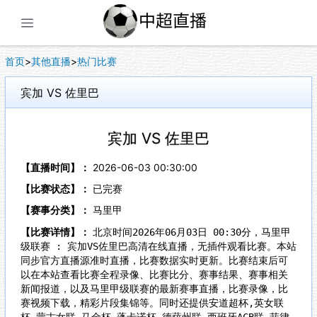
展开菜单
首页
>
其他直播
>
热门比赛
宾加 VS 佐里巴
宾加 VS 佐里巴
【直播时间】：
2026-06-03 00:30:00
【比赛状态】：
已完赛
【赛事分类】：
马里甲
【比赛详情】：
北京时间2026年06月03日 00:30分，马里甲
级联赛 : 宾加VS佐里巴高清在线直播，无插件观看比赛。本站
同步官方直播源准时直播，比赛数据实时更新。比赛结束后可
以在本站查看比赛全程录像、比赛比分、赛事结果、赛事相关
新闻报道，以及马里甲级联赛的最新赛事直播，比赛录像，比
赛视频下载，精彩片段集锦等。同时还提供安道超杯,英女联
杯,蒙古女联,马金杯,蓬卡诺杯,德萨州联,西班牙ACB联,菲律