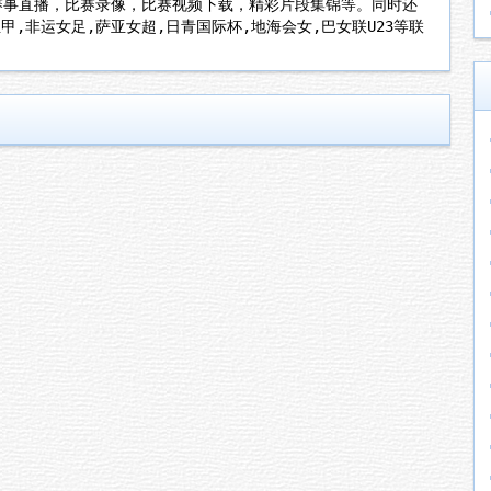
赛事直播，比赛录像，比赛视频下载，精彩片段集锦等。同时还
甲,非运女足,萨亚女超,日青国际杯,地海会女,巴女联U23等联