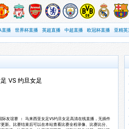
A直播
世界杯直播
英超直播
中超直播
欧冠杯直播
亚精英
足 VS 约旦女足
0分，国际友谊赛 : 马来西亚女足VS约旦女足高清在线直播，无插件
时更新。比赛结束后可以在本站查看比赛全程录像、比赛比分、