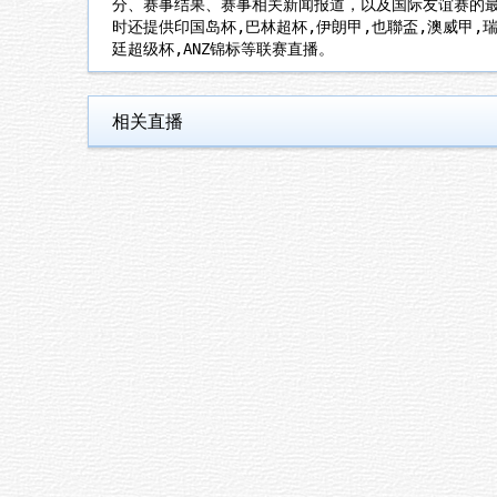
分、赛事结果、赛事相关新闻报道，以及国际友谊赛的
时还提供印国岛杯,巴林超杯,伊朗甲,也聯盃,澳威甲,瑞女
廷超级杯,ANZ锦标等联赛直播。
相关直播