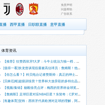
免责声明
问题帮助
广告联系
直播
西甲直播
日职联直播
意甲直播
体育资讯
【推荐】狂赞西班牙❗大罗：斗牛士统治力独一档，阿根廷有梅西也
[值得一看]狄龙曾谈现役最被高估球员：詹姆斯！他的时代结束了
【你怎么看？】科贝电台记者赞斯帅：真正的绅士，拥抱德拉富恩特
[贝林厄姆]超级训练营？世界杯大放异彩的多特出品球员！
【视频/集锦】杨毅徐亮点评：梅西的世界杯金球奖竟被罗德里“抢
【詹姆斯】足球巨星对应NBA巨星？东契奇：C罗对应勒布朗，梅
[有趣体育]贺炜：西班牙代表欧洲对足球的理解，阿根廷代表南美