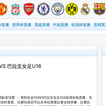
A直播
世界杯直播
英超直播
中超直播
欧冠杯直播
亚精英
VS 巴拉圭女足U16
分，国际友谊赛 : 智利女足U16VS巴拉圭女足U16高清在线直播，无
据实时更新。比赛结束后可以在本站查看比赛全程录像、比赛比