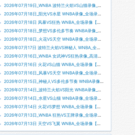
2026年07月19日_WNBA 波特兰火焰VS山猫录像_全场录像【视频集锦】
2026年07月18日_阳光VS水星 WNBA录像_全场录像【视频集锦】
2026年07月18日 风暴VS狂热 WNBA_全场录像【全场回放】
2026年07月18日_梦想VS多伦多节奏 WNBA录像_高清录像【全场回放】
2026年07月18日_火花VS天空 WNBA录像_全场录像【高清回放】
2026年07月17日 波特兰火焰VS神秘人 WNBA_全场录像【视频集锦】
2026年07月16日_WNBA 女武神VS狂热录像_高清录像【全场回放】
2026年07月16日 火花VS山猫 WNBA_全场录像【全场回放】
2026年07月16日_风暴VS天空 WNBA录像_全场录像【视频集锦】
2026年07月15日_神秘人VS多伦多节奏 WNBA录像_全场录像【视频集锦】
2026年07月14日_波特兰火焰VS阳光 WNBA录像_全场录像【全场回放】
2026年07月14日_水星VS山猫 WNBA录像_全场录像【高清回放】
2026年07月14日 火花VS梦想 WNBA_全场录像【全场回放】
2026年07月13日_WNBA 狂热VS王牌录像_全场录像【视频集锦】
2026年07月13日 天空VS飞翼 WNBA_全场录像【全场回放】