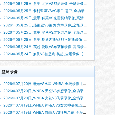
2026年05月25日_意甲 尤文VS都灵录像_全场录像【高清回放】
2026年05月25日 卡利亚里VSAC米兰 意甲_全场录像【全场回放】
2026年05月25日_意甲 科莫VS克雷莫纳录像_高清录像【全场回放】
2026年05月25日_热那亚VS莱切 意甲录像_全场录像【全场回放】
2026年05月25日_意甲 罗马VS维罗纳录像_全场录像【全场回放】
2026年05月25日_意甲 乌迪内斯VS那不勒斯录像_全场录像【全场回放】
2026年05月24日_英超 曼联VS布莱顿录像_高清录像【全场回放】
2026年05月24日 狼队VS伯恩利 英超_全场录像【视频集锦】
篮球录像
2026年07月20日 阳光VS水星 WNBA_全场录像【全场回放】
2026年07月20日_WNBA 天空VS梦想录像_全场录像【高清回放】
2026年07月20日_WNBA 火花VS飞翼录像_全场录像【高清回放】
2026年07月19日_WNBA 神秘人VS女武神录像_全场录像【高清回放】
2026年07月19日_WNBA 自由人VS狂热录像_全场录像【高清回放】