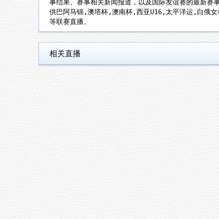
事结果、赛事相关新闻报道，以及国际友谊赛的最新赛
供巴阿马锦,澳塔杯,澳南杯,西亚U16,太平洋运,白俄女
等联赛直播。
相关直播