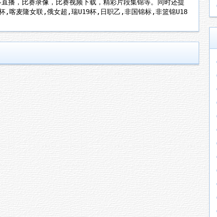
事直播，比赛录像，比赛视频下载，精彩片段集锦等。同时还提
杯,喀麦隆女联,俄女超,瑞U19杯,日职乙,非国锦标,非篮锦U18