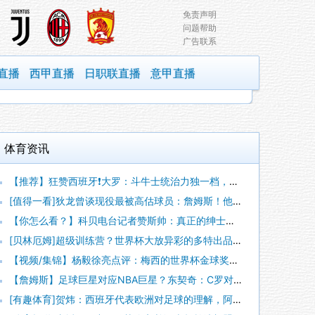
免责声明
问题帮助
广告联系
直播
西甲直播
日职联直播
意甲直播
体育资讯
【推荐】狂赞西班牙❗大罗：斗牛士统治力独一档，阿根廷有梅西也
[值得一看]狄龙曾谈现役最被高估球员：詹姆斯！他的时代结束了
【你怎么看？】科贝电台记者赞斯帅：真正的绅士，拥抱德拉富恩特
[贝林厄姆]超级训练营？世界杯大放异彩的多特出品球员！
【视频/集锦】杨毅徐亮点评：梅西的世界杯金球奖竟被罗德里“抢
【詹姆斯】足球巨星对应NBA巨星？东契奇：C罗对应勒布朗，梅
[有趣体育]贺炜：西班牙代表欧洲对足球的理解，阿根廷代表南美