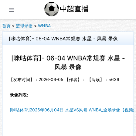
展开菜单
首页
>
篮球录播
>
WNBA
[咪咕体育]- 06-04 WNBA常规赛 水星 - 风暴 录像
[咪咕体育]- 06-04 WNBA常规赛 水星 -
风暴 录像
【发布时间】：2026-06-05 【作者】： 【阅读】：
5636
录像列表:
[咪咕体育]2026年06月04日 水星VS风暴 WNBA_全场录像【视频