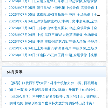
2026年07月10日_云南玉昆VS山东泰山 中超录像_全场录像【视频集锦】
2026年07月05日_浙江队VS上海申花 中超录像_高清录像【全场回放】
2026年07月05日 成都蓉城VS青岛海牛 中超_全场录像【全场回放】
2026年07月04日_深圳新鹏城VS天津津门虎 中超录像_全场录像【高清回放】
2026年07月04日 山东泰山VS北京国安 中超_全场录像【全场回放】
2026年07月04日_中超 武汉三镇VS大连英博录像_全场录像【视频集锦】
2026年07月04日_中超 重庆铜梁龙VS辽宁铁人录像_全场录像【高清回放】
2026年07月04日_上海海港VS青岛西海岸 中超录像_全场录像【视频集锦】
2026年07月03日 河南队VS云南玉昆 中超_全场录像【视频集锦】
体育资讯
【推荐】狂赞西班牙❗大罗：斗牛士统治力独一档，阿根廷有梅西也
[值得一看]狄龙曾谈现役最被高估球员：詹姆斯！他的时代结束了
【你怎么看？】科贝电台记者赞斯帅：真正的绅士，拥抱德拉富恩特
[贝林厄姆]超级训练营？世界杯大放异彩的多特出品球员！