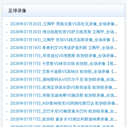
足球录像
2026年07月20日_立陶甲 黑格尔曼VS苏杜瓦录像_全场录像【高清回放】
2026年07月20日 维尔纽斯投资VS萨尔格里斯 立陶甲_全场录像【视频集锦】
2026年07月19日_立陶甲 班加VS德尤加斯录像_全场录像【视频集锦】
2026年07月19日 希奥利艾VS考诺萨基列斯 立陶甲_全场录像【视频集锦】
2026年07月17日_哥里迪拉VS维图斯 欧协联录像_全场录像【全场回放】
2026年07月17日 卡里鲁VS林菲尔德 欧协联_全场录像【视频集锦】
2026年07月17日 艾斯卡迪斯VS莫纳尔 欧协联_全场录像【视频集锦】
2026年07月17日_康纳斯码头VS巴尔干尼 欧协联录像_全场录像【视频集锦】
2026年07月17日_欧洲足球俱乐部VS斯肯迪亚 欧协联录像_全场录像【高清回放】
2026年07月17日_明斯克迪纳摩VS施历斯 欧协联录像_全场录像【全场回放】
2026年07月17日_NSI鲁纳维克VS阿姆伦斯巴达 欧协联录像_高清录像【全场回放】
2026年07月17日_艾巴辛尼VS鲍里索夫巴特 欧协联录像_全场录像【全场回放】
2026年07月17日_欧协联 蒙多夫VS第比利斯迪纳摩录像_全场录像【全场回放】
2026年07月17日_欧协联 佩尼邦VS圣达哥林玛录像_全场录像【视频集锦】