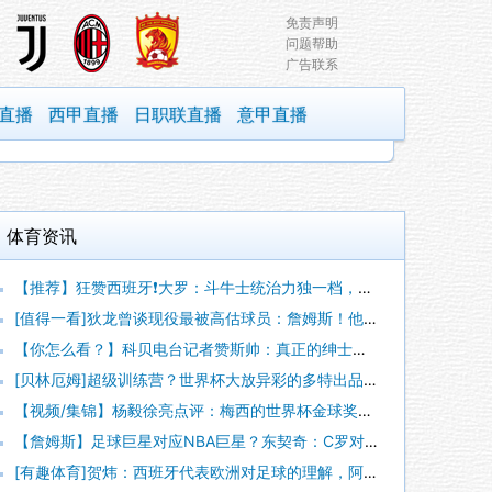
免责声明
问题帮助
广告联系
直播
西甲直播
日职联直播
意甲直播
体育资讯
【推荐】狂赞西班牙❗大罗：斗牛士统治力独一档，阿根廷有梅西也
[值得一看]狄龙曾谈现役最被高估球员：詹姆斯！他的时代结束了
【你怎么看？】科贝电台记者赞斯帅：真正的绅士，拥抱德拉富恩特
[贝林厄姆]超级训练营？世界杯大放异彩的多特出品球员！
【视频/集锦】杨毅徐亮点评：梅西的世界杯金球奖竟被罗德里“抢
【詹姆斯】足球巨星对应NBA巨星？东契奇：C罗对应勒布朗，梅
[有趣体育]贺炜：西班牙代表欧洲对足球的理解，阿根廷代表南美