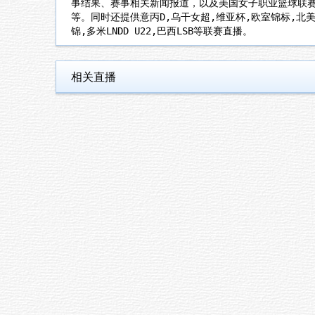
事结果、赛事相关新闻报道，以及美国女子职业篮球联
等。同时还提供意丙D,乌干女超,维亚杯,欧室锦标,北美
锦,多米LNDD U22,巴西LSB等联赛直播。
相关直播