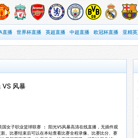
BA直播
世界杯直播
英超直播
中超直播
欧冠杯直播
亚精英
 VS 风暴
0分，美国女子职业篮球联赛 : 阳光VS风暴高清在线直播，无插件观
更新。比赛结束后可以在本站查看比赛全程录像、比赛比分、赛