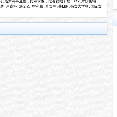
赛的最新赛事直播，比赛录像，比赛视频下载，精彩片段集锦
超,卢森杯,法全乙,智利联,希女甲,墨LBP,韩女大学联,国际女